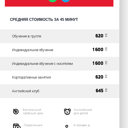
СРЕДНЯЯ СТОИМОСТЬ ЗА 45 МИНУТ
P
620
Обучение в группе
P
1 600
Индивидуальное обучение
P
1 600
Индивидуальное обучение с носителем
P
620
Корпоративные занятия
P
645
Английский клуб
Бесплатный
Английский
пробный урок
для детей
Помесячная
6 человек в