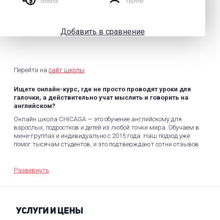
оплата
группе
Добавить в сравнение
Перейти на
сайт школы
Ищете онлайн-курс, где не просто проводят уроки для
галочки, а действительно учат мыслить и говорить на
английском?
Онлайн школа CHICAGA — это обучение английскому для
взрослых, подростков и детей из любой точки мира. Обучаем в
мини-группах и индивидуально с 2015 года. Наш подход уже
помог тысячам студентов, и это подтверждают сотни отзывов
с высокой оценкой.
Развернуть
Основа обучения — курс «Английский на всю жизнь. С
гарантией», построенный на подходе, который используется в
американских университетах:
4 касания с темой в разных форматах
УСЛУГИ И ЦЕНЫ
максимум разговорной практики на онлайн-занятии