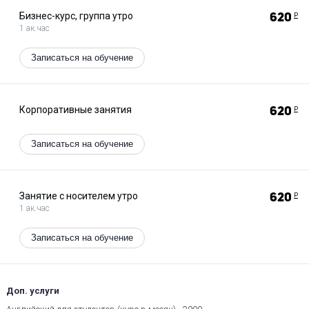
квалификацию.
Бизнес-курс, группа утро
620
Р
1 ак.час
В онлайн-формате доступны программы для разных целей и
возрастов: английский с нуля, разговорные курсы, обучение
детей и подростков, подготовка к экзаменам, интенсивы и
Записаться на обучение
другие форматы.
Хотите получить английский на всю жизнь? Оставляйте
заявку на 3 пробных занятия бесплатно!
Корпоративные занятия
620
Р
Записаться на обучение
Занятие с носителем утро
620
Р
1 ак.час
Записаться на обучение
Доп. услуги