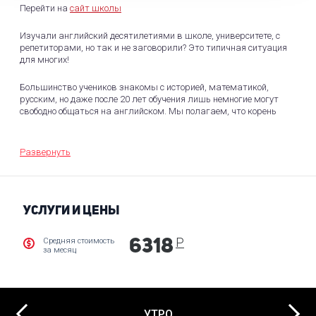
Перейти на
сайт школы
Изучали английский десятилетиями в школе, университете, с
репетиторами, но так и не заговорили? Это типичная ситуация
для многих!
Большинство учеников знакомы с историей, математикой,
русским, но даже после 20 лет обучения лишь немногие могут
свободно общаться на английском. Мы полагаем, что корень
проблемы кроется в традиционном грамматико-переводном
методе, который является слишком искусственным.
Развернуть
Почему традиционный метод не работает:
Школы предпочитают грамматико-переводной метод, потому
что он кажется серьезным и академичным. Однако этот подход
УСЛУГИ И ЦЕНЫ
не развивает реальные коммуникативные навыки и часто
демотивирует учащихся.
Р
Средняя стоимость
6318
за месяц
Эффективные современные подходы
-Изучение фраз вместо отдельных слов
Next
-Интуитивное освоение грамматики
УТРО