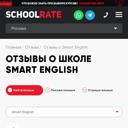
School
School
Rate
Rate
Рейтинг
Online-
Главная
Отзывы
Отзывы о Smart English
рейтинг
ОТЗЫВЫ О ШКОЛЕ
Отзывы
студентов
SMART ENGLISH
Обзоры
экспертов
Нейтральные
Положительные
Отрицательные
Новые
группы
Ищу курс:
английского
Выбрать