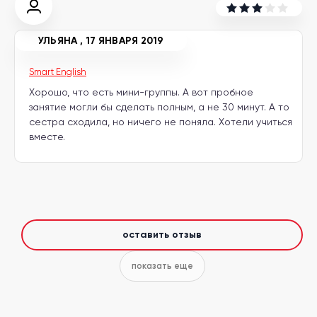
другой
язык
Ваш
город:
УЛЬЯНА
,
17 ЯНВАРЯ 2019
Москва
Выбрать
другой
Smart English
Личный
Хорошо, что есть мини-группы. А вот пробное
кабинет
школы
занятие могли бы сделать полным, а не 30 минут. А то
сестра сходила, но ничего не поняла. Хотели учиться
вместе.
Помочь
в
выборе?
оставить отзыв
показать еще
Добавить
школу