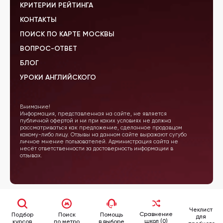
КРИТЕРИИ РЕЙТИНГА
КОНТАКТЫ
ПОИСК ПО КАРТЕ МОСКВЫ
ВОПРОС-ОТВЕТ
БЛОГ
УРОКИ АНГЛИЙСКОГО
Внимание!
Информация, представленная на сайте, не является
публичной офертой и ни при каких условиях не должна
рассматриваться как предложение, сделанное продавцом
какому-либо лицу. Отзывы на данном сайте выражают сугубо
личное мнение пользователей. Администрация сайта не
несёт ответственности за достоверность информации в
отзывах.
Чеклист
Сравнение
Подбор
Поиск
Помощь
для
школ (0)
курсов
по метро
в выборе