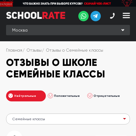
School
School
Rate
Rate
Рейтинг
Online-
Главная
Отзывы
Отзывы о Семейные классы
рейтинг
ОТЗЫВЫ О ШКОЛЕ
Отзывы
студентов
СЕМЕЙНЫЕ КЛАССЫ
Обзоры
экспертов
Нейтральные
Положительные
Отрицательные
Новые
группы
Ищу курс:
английского
Выбрать