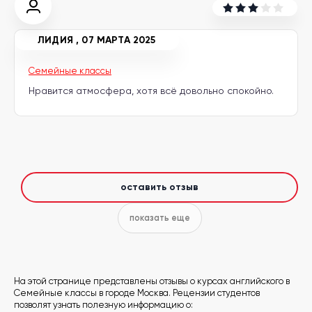
другой
язык
Ваш
город:
ЛИДИЯ
,
07 МАРТА 2025
Москва
Выбрать
другой
Семейные классы
Личный
Нравится атмосфера, хотя всё довольно спокойно.
кабинет
школы
Помочь
оставить отзыв
в
выборе?
показать еще
Добавить
школу
На этой странице представлены отзывы о курсах английского в
Семейные классы в городе Москва. Рецензии студентов
позволят узнать полезную информацию о: