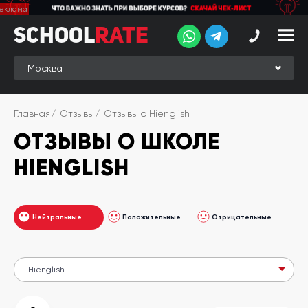
School
School
Rate
Rate
Рейтинг
Online-
Главная
Отзывы
Отзывы о Hienglish
рейтинг
ОТЗЫВЫ О ШКОЛЕ
Отзывы
студентов
HIENGLISH
Обзоры
экспертов
Нейтральные
Положительные
Отрицательные
Новые
группы
Ищу курс:
английского
Выбрать