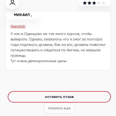
другой
язык
Ваш
город:
МИХАИЛ
,
Москва
Выбрать
другой
Hienglish
Личный
У нас в Одинцово не так много курсов, чтобы
кабинет
школы
выбирать. Однако, оказалось что я смог за полтора
года подтянуть уровень. Как на зло, уровень позволил
путешествовать и общаться по Англии, но закрыли
границы.
Тут очень демократичные цены.
Помочь
в
выборе?
оставить отзыв
Добавить
школу
показать еще