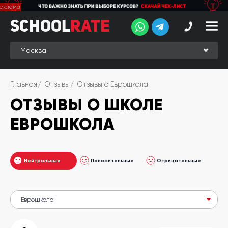
School
School
Rate
Rate
Рейтинг
Online-
Главная
Отзывы
Отзывы о Еврошкола
рейтинг
ОТЗЫВЫ О ШКОЛЕ
Отзывы
студентов
ЕВРОШКОЛА
Обзоры
экспертов
Нейтральные
Положительные
Отрицательные
Новые
группы
Ищу курс:
английского
Выбрать