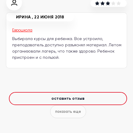
другой
язык
Ваш
город:
ИРИНА
,
22 ИЮНЯ 2018
Москва
Выбрать
другой
Еврошкола
Личный
Выбирала курсы для ребенка. Все устроило,
кабинет
школы
преподаватель доступно разъяснял материал. Летом
организовали лагерь, что также здорово. Ребенок
пристроен и с пользой.
Помочь
в
выборе?
оставить отзыв
показать еще
Добавить
школу