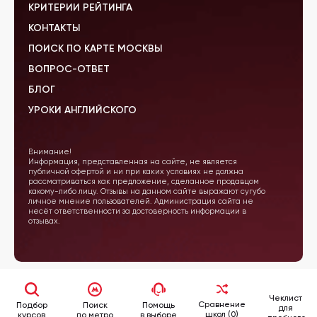
КРИТЕРИИ РЕЙТИНГА
КОНТАКТЫ
ПОИСК ПО КАРТЕ МОСКВЫ
ВОПРОС-ОТВЕТ
БЛОГ
УРОКИ АНГЛИЙСКОГО
Внимание!
Информация, представленная на сайте, не является
публичной офертой и ни при каких условиях не должна
рассматриваться как предложение, сделанное продавцом
какому-либо лицу. Отзывы на данном сайте выражают сугубо
личное мнение пользователей. Администрация сайта не
несёт ответственности за достоверность информации в
отзывах.
Чеклист
Сравнение
Подбор
Поиск
Помощь
для
школ (0)
курсов
по метро
в выборе