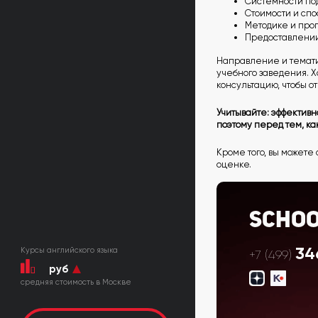
Системности по
Стоимости и спо
Методике и про
Предоставлении
Направление и тематик
учебного заведения. 
консультацию, чтобы о
Учитывайте: эффективн
поэтому перед тем, к
Кроме того, вы можете 
оценке.
Scho
34
Курсы английского языка
+7 (499)
руб
cредняя стоимость в Москве