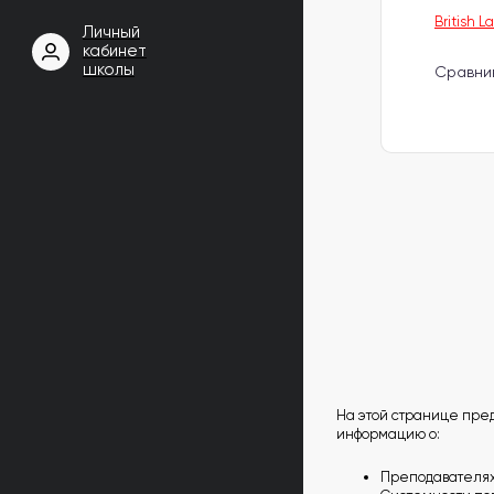
British L
Личный
кабинет
школы
Сравнив
На этой странице пред
информацию о:
Преподавателях