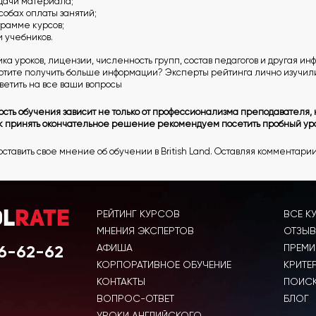
дачи материала;
собах оплаты занятий;
грамме курсов;
 учебников.
а уроков, лицензии, численность групп, состав педагогов и другая и
Хотите получить больше информации? Эксперты рейтинга лично изучил
тветить на все ваши вопросы
ость обучения зависит не только от профессионализма преподавателя, 
ак принять окончательное решение рекомендуем посетить пробный ур
оставить свое мнение об обучении в British Land. Оставляя комментарии
РЕЙТИНГ КУРСОВ
ВСЕ К
ol
Rate
МНЕНИЯ ЭКСПЕРТОВ
ОТЗЫВ
6-62-62
АФИША
ПРЕМИ
КОРПОРАТИВНОЕ ОБУЧЕНИЕ
КРИТЕ
КОНТАКТЫ
ПОИСК
ВОПРОС-ОТВЕТ
БЛОГ
УРОКИ АНГЛИЙСКОГО