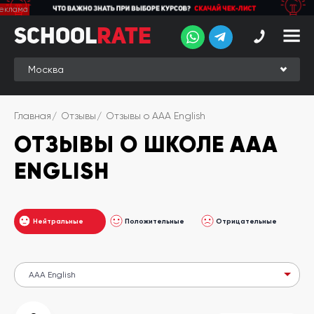
School
School
Rate
Rate
Рейтинг
Online-
Главная
Отзывы
Отзывы о AAA English
рейтинг
ОТЗЫВЫ О ШКОЛЕ AAA
Отзывы
студентов
ENGLISH
Обзоры
экспертов
Нейтральные
Положительные
Отрицательные
Новые
группы
Ищу курс:
английского
Выбрать