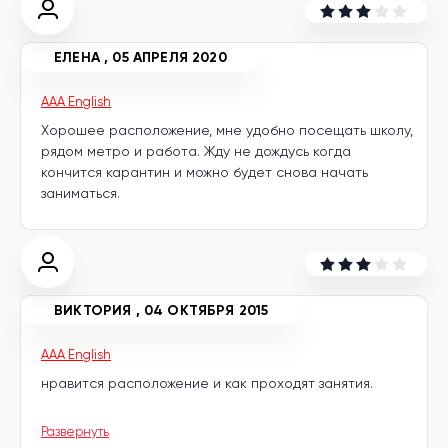
другой
язык
Ваш
город:
ЕЛЕНА
,
05 АПРЕЛЯ 2020
Москва
Выбрать
другой
AAA English
Личный
Хорошее расположение, мне удобно посещать школу,
кабинет
школы
рядом метро и работа. Жду не дождусь когда
кончится карантин и можно будет снова начать
заниматься.
Помочь
в
выборе?
ВИКТОРИЯ
,
04 ОКТЯБРЯ 2015
AAA English
Добавить
нравится расположение и как проходят занятия.
школу
Развернуть