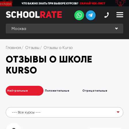
School
School
Rate
Rate
Рейтинг
Online-
Главная
Отзывы
Отзывы о Kurso
рейтинг
ОТЗЫВЫ О ШКОЛЕ
Отзывы
студентов
KURSO
Обзоры
экспертов
Нейтральные
Положительные
Отрицательные
Новые
группы
Ищу курс:
английского
Выбрать