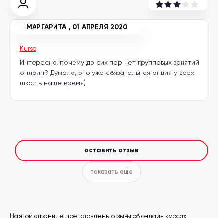
другой
язык
Ваш
город:
МАРГАРИТА
,
01 АПРЕЛЯ 2020
Москва
Выбрать
Kurso
другой
Личный
Интересно, почему до сих пор нет групповых занятий
кабинет
школы
онлайн? Думала, это уже обязательная опция у всех
школ в наше время)
Помочь
в
выборе?
оставить отзыв
показать еще
Добавить
школу
На этой странице представлены отзывы об онлайн курсах