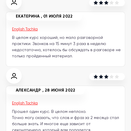
другой
язык
Ваш
город:
ЕКАТЕРИНА
,
01 ИЮЛЯ 2022
Москва
Выбрать
English Tochka
другой
Личный
В целом курс хороший, но мало разговорной
кабинет
школы
практики. Звонков на 15 минут 3 раза в неделю
недостаточно, хотелось бы обсуждать в разговоре не
только пройденный материал.
Помочь
в
выборе?
АЛЕКСАНДР
,
28 ИЮНЯ 2022
English Tochka
Добавить
Прошел один курс. В целом неплохо.
школу
Точно могу сказать, что слов и фраз за 2 месяца стал
больше знать. И многое еще зависит от
секондтичера, который вам попадется.