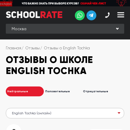
School
School
Rate
Rate
Рейтинг
Online-
Главная
Отзывы
Отзывы о English Tochka
рейтинг
ОТЗЫВЫ О ШКОЛЕ
Отзывы
студентов
ENGLISH TOCHKA
Обзоры
экспертов
Нейтральные
Положительные
Отрицательные
Новые
группы
Ищу курс:
английского
Выбрать