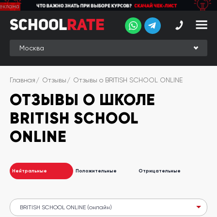
School
School
Rate
Rate
Рейтинг
Online-
Главная
Отзывы
Отзывы о BRITISH SCHOOL ONLINE
рейтинг
ОТЗЫВЫ О ШКОЛЕ
Отзывы
студентов
BRITISH SCHOOL
Обзоры
ONLINE
экспертов
Новые
группы
Нейтральные
Положительные
Отрицательные
Ищу курс:
английского
Выбрать