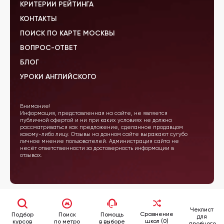
КРИТЕРИИ РЕЙТИНГА
КОНТАКТЫ
ПОИСК ПО КАРТЕ МОСКВЫ
ВОПРОС-ОТВЕТ
БЛОГ
УРОКИ АНГЛИЙСКОГО
Внимание!
Информация, представленная на сайте, не является
публичной офертой и ни при каких условиях не должна
рассматриваться как предложение, сделанное продавцом
какому-либо лицу. Отзывы на данном сайте выражают сугубо
личное мнение пользователей. Администрация сайта не
несёт ответственности за достоверность информации в
отзывах.
Чеклист
Сравнение
Подбор
Поиск
Помощь
для
школ (0)
курсов
по метро
в выборе
пробного