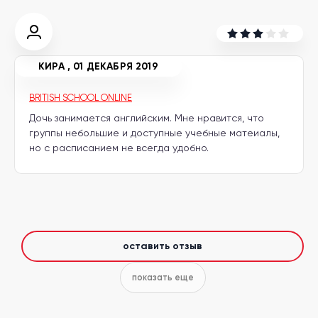
другой
язык
Ваш
город:
Москва
Выбрать
КИРА
,
01 ДЕКАБРЯ 2019
другой
Личный
кабинет
BRITISH SCHOOL ONLINE
школы
Дочь занимается английским. Мне нравится, что
группы небольшие и доступные учебные матеиалы,
но с расписанием не всегда удобно.
Помочь
в
выборе?
оставить отзыв
Добавить
показать еще
школу