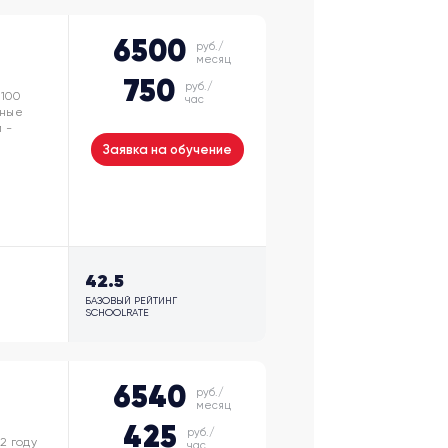
6500
руб./
месяц
750
руб./
 100
час
дные
 -
Заявка на обучение
42.5
БАЗОВЫЙ РЕЙТИНГ
SCHOOLRATE
6540
руб./
месяц
425
руб./
2 году
час