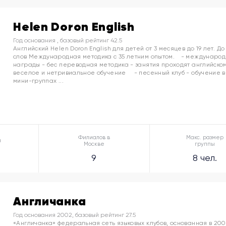
Helen Doron English
Год основания , базовый рейтинг 42.5
Английский Helen Doron English для детей от 3 месяцев до 19 лет. До
слов Международная методика с 35 летним опытом.⠀ - междунаро
награды - бес переводная методика - занятия проходят английском
веселое и нетривиальное обучение ⠀ - песенный клуб - обучение в
мини-группах ...
Филиалов в
Макс. размер
а
Москве
группы
9
8 чел.
Англичанка
Год основания 2002, базовый рейтинг 27.5
«Англичанка» федеральная сеть языковых клубов, основанная в 200