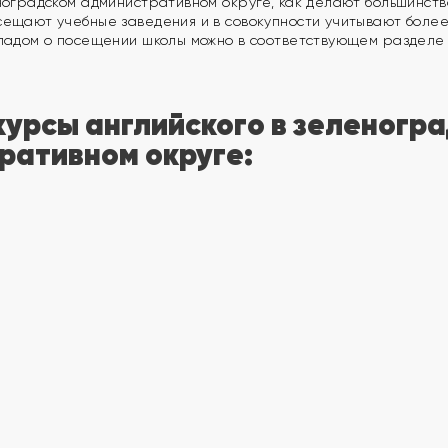
ноградском административном округе, как делают большинств
сещают учебные заведения и в совокупности учитывают боле
кладом о посещении школы можно в соответствующем разделе 
курсы английского в зеленогр
ративном округе: