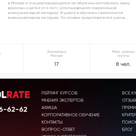
в Москве и специализирующаяся на обучении английскому языку
взрослых и детей от 4 лет с использованием современной
коммуникативной методики. В школе в обучении применяется
коммуникативная методика. По словам представителей школы ...
Филиалов в
Макс. размер
а
Москве
группы
17
8 чел.
РЕЙТИНГ КУРСОВ
ВСЕ К
ol
Rate
МНЕНИЯ ЭКСПЕРТОВ
ОТЗЫВ
6-62-62
АФИША
ПРЕМИ
КОРПОРАТИВНОЕ ОБУЧЕНИЕ
КРИТЕ
КОНТАКТЫ
ПОИСК
ВОПРОС-ОТВЕТ
БЛОГ