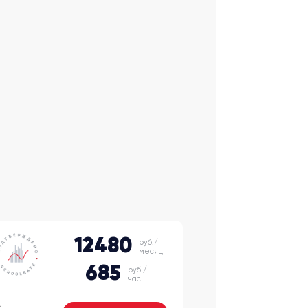
12480
руб./
месяц
685
руб./
час
и