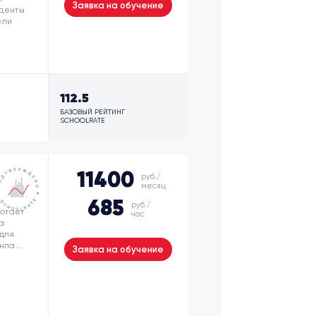
Заявка на обучение
уденты
ели
112.5
БАЗОВЫЙ РЕЙТИНГ
SCHOOLRATE
11400
руб./
месяц
685
руб./
ботает
час
а
 для
ла...
Заявка на обучение