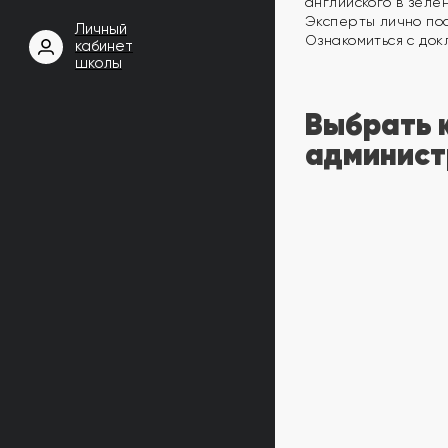
английского в зеле
Эксперты лично по
Личный
Ознакомиться с до
кабинет
школы
Выбрать 
админист