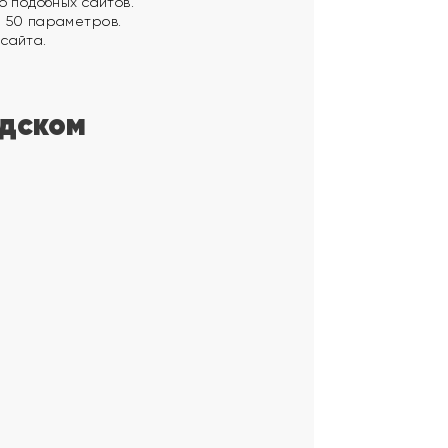
о подобных сайтов.
е 50 параметров.
сайта.
адском