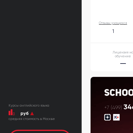
Отзывы учащихся
1
Лицензия н
обучение
Scho
34
Курсы английского языка
+7 (499)
руб
cредняя стоимость в Москве