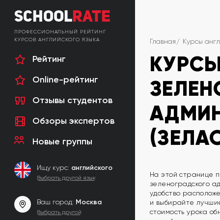
School
Rate
ПРОФЕССИОНАЛЬНЫЙ РЕЙТИНГ
КУРСОВ АНГЛИЙСКОГО ЯЗЫКА
Главная
Курсы англ
КУРСЫ
Рейтинг
Online-рейтинг
ЗЕЛЕН
Отзывы студентов
АДМИН
Обзоры экспертов
(ЗЕЛА
Новые группы
Ищу курс:
английского
На этой странице п
Выбрать другой язык
зеленоградского ад
удобство расположе
Ваш город:
Москва
и выбирайте лучшие
стоимость урока об
Выбрать другой