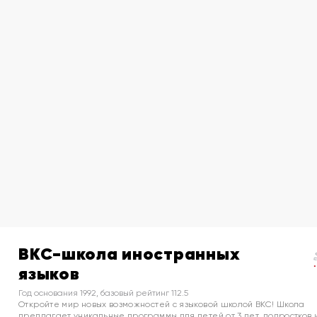
BKC-школа иностранных
языков
Год основания 1992, базовый рейтинг 112.5
Откройте мир новых возможностей с языковой школой BKC! Школа
предлагает уникальные программы для детей от 3 лет, подростков 