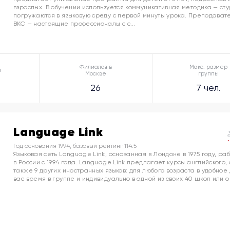
взрослых. В обучении используется коммуникативная методика — ст
погружаются в языковую среду с первой минуты урока. Преподават
BKC — настоящие профессионалы с с...
Филиалов в
Макс. размер
а
Москве
группы
26
7 чел.
Language Link
Год основания 1994, базовый рейтинг 114.5
Языковая сеть Language Link, основанная в Лондоне в 1975 году, ра
в России с 1994 года. Language Link предлагает курсы английского, 
также 9 других иностранных языков: для любого возраста в удобное
вас время в группе и индивидуально в одной из своих 40 школ или он