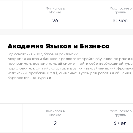
Филиалов в
Макс. размер
а
Москве
группы
26
10 чел.
Академия Языков и Бизнеса
Год основания 2003, базовый рейтинг 22
Академия языков и бизнеса предлагает пройти обучение по разли
программам, поэтому каждый сможет найти себе необходимый курс
подготовки как английского, так и других языков (немецкий, француз
испанский, арабский и т.д.), а именно: Курсы для работы и общения,
Корпоративные курсы и...
Филиалов в
Макс. размер
а
Москве
группы
2
6 чел.