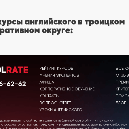
курсы английского в троицком
ративном округе:
РЕЙТИНГ КУРСОВ
ВСЕ К
ol
Rate
МНЕНИЯ ЭКСПЕРТОВ
ОТЗЫВ
6-62-62
АФИША
ПРЕМИ
КОРПОРАТИВНОЕ ОБУЧЕНИЕ
КРИТЕ
КОНТАКТЫ
ПОИСК
ВОПРОС-ОТВЕТ
БЛОГ
УРОКИ АНГЛИЙСКОГО
ставленная на сайте, не является публичной офертой и ни при каких
жна рассматриваться как предложение, сделанное продавцом какому-либо лицу.
м сайте выражают сугубо личное мнение пользователей. Администрация сайта