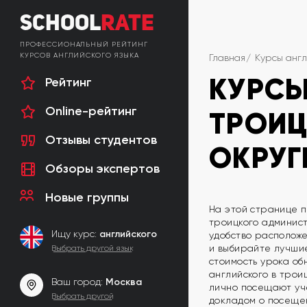
School
Rate
ПРОФЕССИОНАЛЬНЫЙ РЕЙТИНГ
КУРСОВ АНГЛИЙСКОГО ЯЗЫКА
Главная
Курсы англ
КУРСЫ
Рейтинг
Online-рейтинг
ТРОИ
Отзывы студентов
ОКРУГ
Обзоры экспертов
Новые группы
На этой странице п
троицкого админист
Ищу курс:
английского
удобство расположе
и выбирайте лучшие
Выбрать другой язык
стоимость урока об
английского в трои
Ваш город:
Москва
лично посещают уче
Выбрать другой
докладом о посеще