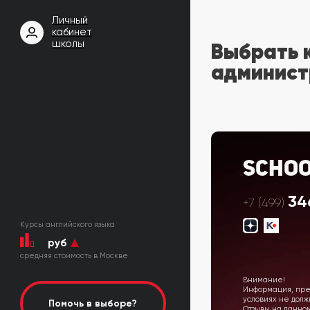
Личный
кабинет
школы
Выбрать 
админист
Scho
34
+7 (499)
Курсы английского языка
руб
cредняя стоимость в Москве
Внимание!
Информация, пред
условиях не дол
Помочь в выборе?
Отзывы на данно