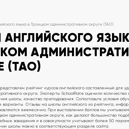
ийского языка в Троицком административном округе (ТАО)
 АНГЛИЙСКОГО ЯЗЫК
ЦКОМ АДМИНИСТРАТ
Е (ТАО)
редставлен рейтинг курсов английского составленный для уд
ративного округа. Эксперты SchoolRate оценили количество с
ния школы, качество преподавания. Сопоставьте условия обу
 варианты. Отзывы на школы английского из рейтинга, информ
новляются ежемесячно. При выставлении баллов мы учитываем
цком административном округе, как делают большинство подо
бные заведения и в совокупности учитывают более 50 парам
нии школы можно в соответствующем разделе сайта.