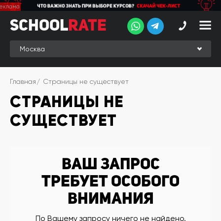
School
School
Rate
Rate
Рейтинг
Online-
Главная
Страницы не существует
рейтинг
СТРАНИЦЫ НЕ
Отзывы
студентов
СУЩЕСТВУЕТ
Обзоры
экспертов
Новые
Ваш запрос
группы
требует особого
Ищу курс:
внимания
английского
Выбрать
По Вашему запросу ничего не найдено.