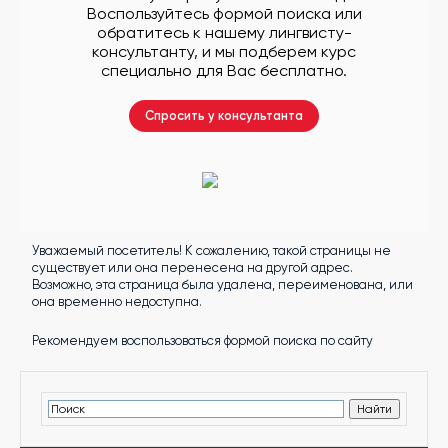
другой
Воспользуйтесь формой поиска или
язык
обратитесь к нашему лингвисту-
Ваш
город:
консультанту, и мы подберем курс
Москва
специально для Вас бесплатно.
Выбрать
другой
Личный
Спросить у консультанта
кабинет
школы
Уважаемый посетитель! К сожалению, такой страницы не
Помочь
существует или она перенесена на другой адрес.
в
Возможно, эта страница была удалена, переименована, или
выборе?
она временно недоступна.
Рекомендуем воспользоваться формой поиска по сайту
Добавить
школу