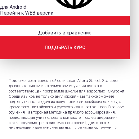
для Android
Перейти к WEB версии
Добавить в сравнение
ПОДОБРАТЬ КУРС
Приложение от известной сети школ Alibra School. Является
дополнительным инструментом изучения языка к
соответствующей программе школы для взрослых - Skyrocket.
Среди языков не только английский - вы также сможете
подтянуть знание других популярных европейских языков, а
кроме того - китайского и русского как иностранного. В основе
обучения - авторская методика прямого ассоциирования,
позволяющая учить слова в контексте. После завершения
темы предусмотрена система повторений, для этого в
приложении даже есть специальный календарь, который
напомнит вам так или иначе вернуться к изученному слову
ровно 7 раз. Лексический объем программы довольно обширен: