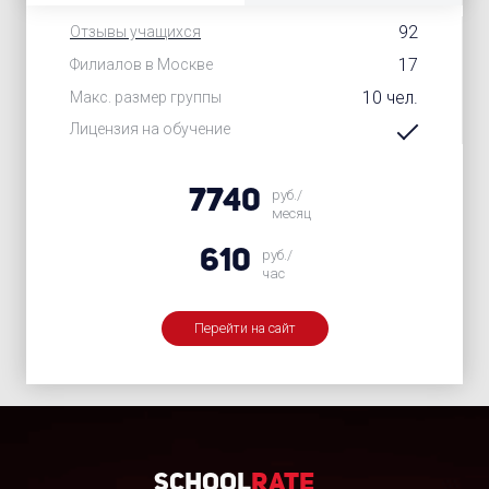
92
Отзывы учащихся
17
Филиалов в Москве
10 чел.
Макс. размер группы
Лицензия на обучение
7740
руб./
месяц
610
руб./
час
Перейти на сайт
School
Rate