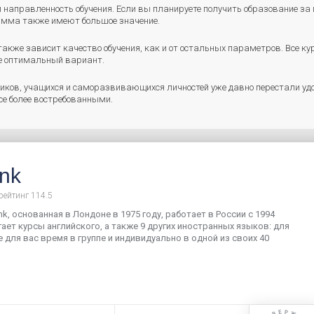
 направленность обучения. Если вы планируете получить образование за 
рамма также имеют большое значение.
акже зависит качество обучения, как и от остальных параметров. Все ку
ее оптимальный вариант.
ников, учащихся и саморазвивающихся личностей уже давно перестали у
се более востребованными.
nk
рейтинг 114.5
k, основанная в Лондоне в 1975 году, работает в России с 1994
гает курсы английского, а также 9 других иностранных языков: для
 для вас время в группе и индивидуально в одной из своих 40