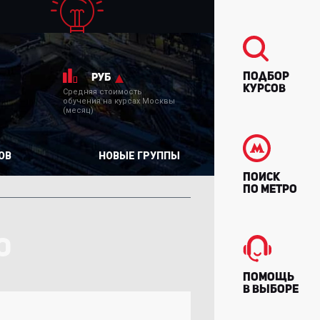
Подбор
руб
курсов
Средняя стоимость
обучения на курсах Москвы
(месяц)
ОВ
НОВЫЕ ГРУППЫ
Поиск
по метро
О
Помощь
в выборе