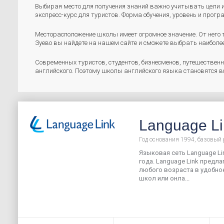
Выбирая место для получения знаний важно учитывать цели и
экспресс-курс для туристов. Форма обучения, уровень и прог
Месторасположение школы имеет огромное значение. От него т
Зуево вы найдете на нашем сайте и сможете выбрать наибол
Современных туристов, студентов, бизнесменов, путешествен
английского. Поэтому школы английского языка становятся в
Language Li
Год основания 1994, базовый 
Языковая сеть Language Lin
года. Language Link предла
любого возраста в удобное
школ или онла...