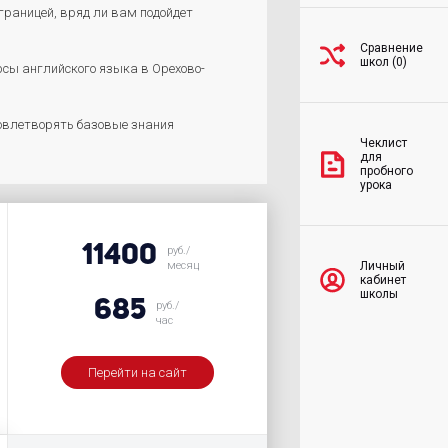
границей, вряд ли вам подойдет
Сравнение
школ (0)
рсы английского языка в Орехово-
довлетворять базовые знания
Чеклист
для
пробного
урока
11400
руб./
Личный
месяц
кабинет
школы
685
руб./
час
Перейти на сайт