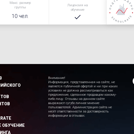
Макс. размер
Лицензия на
группы
обучение
10 чел.
В
Внимание!
Информация, представленная на сайте, не
ЛИЙСКОГО
является публичной офертой и ни при каких
условиях не должна рассматриваться как
предложение, сделанное продавцом какому-
РТОВ
либо лицу. Отзывы на данном сайте
выражают сугубо личное мнение
НТОВ
пользователей. Администрация сайта не
несёт ответственности за достоверность
информации в отзывах.
LRATE
 ОБУЧЕНИЕ
ИНГА