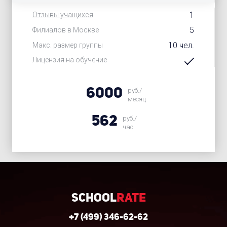
1
Отзывы учащихся
5
Филиалов в Москве
10 чел.
Макс. размер группы
Лицензия на обучение
6000
руб./
месяц
562
руб./
час
School
Rate
+7 (499) 346-62-62