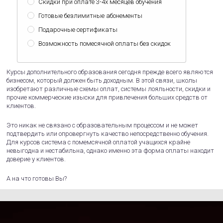
Скидки при оплате 3-4х месяцев обучения
Готовые безлимитные абонементы
Подарочные сертификаты
Возможность помесячной оплаты без скидок
Курсы дополнительного образования сегодня прежде всего являются
бизнесом, который должен быть доходным. В этой связи, школы
изобретают различные схемы оплат, системы лояльности, скидки и
прочие коммерческие изыски для привлечения больших средств от
клиентов.
Это никак не связано с образовательным процессом и не может
подтвердить или опровергнуть качество непосредственно обучения.
Для курсов система с помемсячной оплатой учащихся крайне
невыгодна и нестабильна, однако именно эта форма оплаты находит
доверие у клиентов.
А на что готовы Вы?