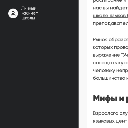
нас вы найдет
Личный
кабинет
школе языков 
школы
преподавателя
Рынок образов
которых прово
выражение "Уч
посещать курс
человеку непр
большинство и
Мифы и 
Взрослого слу
языковых цент