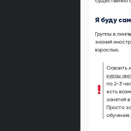
существенно 
Я буду са
Группы в линг
знаний иностр
взрослых.
Освоить 
курсы анг
по 2-3 че
есть возм
занятий в
Просто з
обучения.