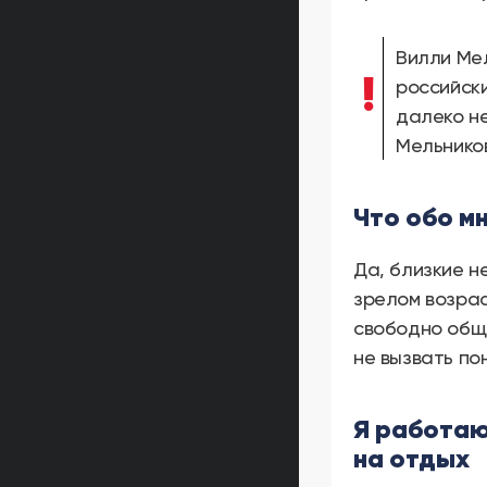
Вилли Мел
российск
далеко не
Мельников
Что обо м
Да, близкие н
зрелом возрас
свободно обща
не вызвать по
Я работаю
на отдых