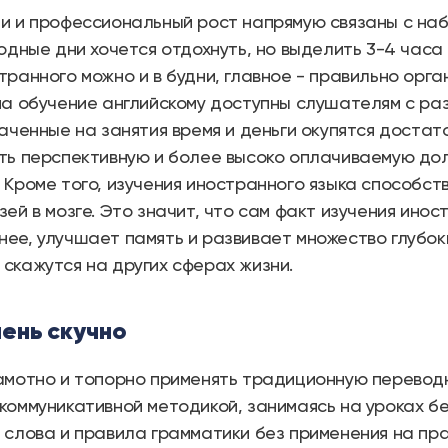
и и профессиональный рост напрямую связаны с на
ходные дни хочется отдохнуть, но выделить 3-4 часа
транного можно и в будни, главное - правильно орг
на обучение английскому доступны слушателям с ра
раченные на занятия время и деньги окупятся достат
ть перспективную и более высоко оплачиваемую до
 Кроме того, изучения иностранного языка способс
зей в мозге. Это значит, что сам факт изучения ино
ее, улучшает память и развивает множество глубок
скажутся на других сферах жизни.
чень скучно
амотно и топорно применять традиционную перевод
коммуникативной методикой, занимаясь на уроках б
 слова и правила грамматики без применения на пр