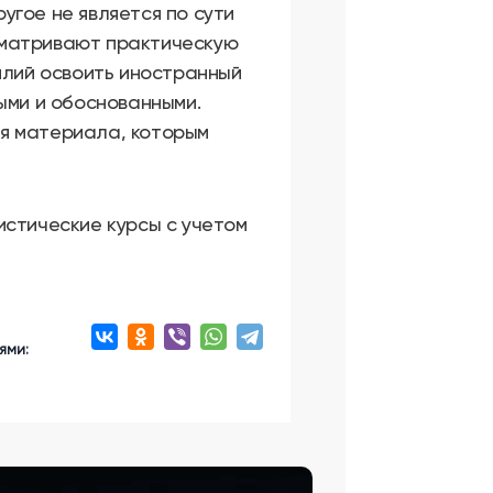
ругое не является по сути
сматривают практическую
илий освоить иностранный
ыми и обоснованными.
я материала, которым
истические курсы с учетом
ями: