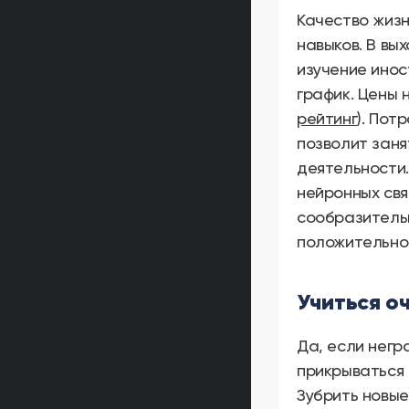
Качество жизн
навыков. В вы
изучение инос
график. Цены 
рейтинг
). Пот
позволит заня
деятельности.
нейронных свя
сообразительн
положительно 
Учиться о
Да, если негр
прикрываться 
Зубрить новые