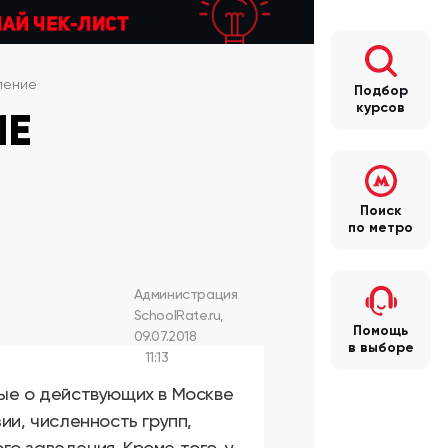
ление
Подбор
курсов
ИЕ
Поиск
по метро
Администрация
SchoolRate.ru,
Помощь
09.07.2018
в выборе
11:13
ные о действующих в Москве
ии, численность групп,
о заведения. Кроме того, у