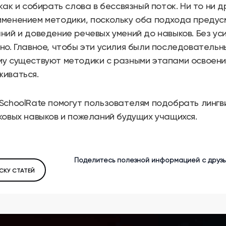
как и собирать слова в бессвязный поток. Ни то ни д
именением методики, поскольку оба подхода преду
ний и доведение речевых умений до навыков. Без ус
но. Главное, чтобы эти усилия были последовательн
му существуют методики с разными этапами освоени
живаться.
SchoolRate помогут пользователям подобрать лингв
ковых навыков и пожеланий будущих учащихся.
Поделитесь полезной информацией с друзь
СКУ СТАТЕЙ