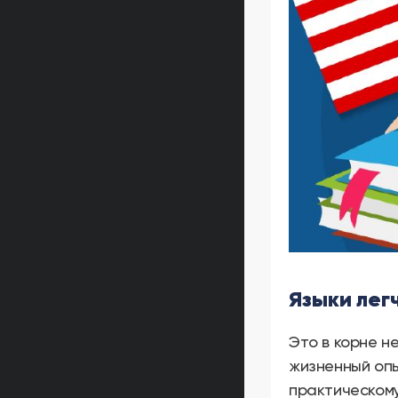
Языки легч
Это в корне н
жизненный опы
практическому