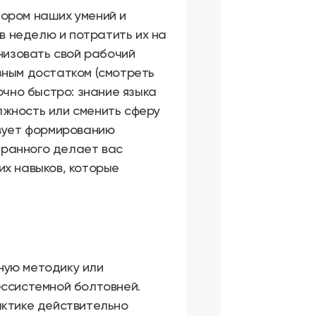
бором наших умений и
 в неделю и потратить их на
анизовать свой рабочий
зным достатком (смотреть
очно быстро: знание языка
лжность или сменить сферу
твует формированию
странного делает вас
их навыков, которые
ную методику или
ессистемной болтовней.
актике действительно