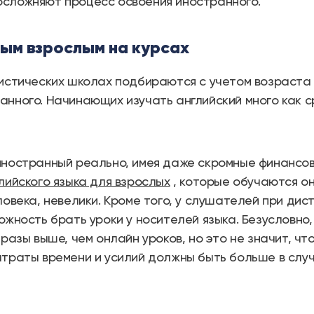
осложняют процесс освоения иностранного.
мым взрослым на курсах
вистических школах подбираются с учетом возраста
анного. Начинающих изучать английский много как с
иностранный реально, имея даже скромные финансо
лийского языка для взрослых
, которые обучаются он
ловека, невелики. Кроме того, у слушателей при ди
ожность брать уроки у носителей языка. Безусловно
 разы выше, чем онлайн уроков, но это не значит, ч
атраты времени и усилий должны быть больше в слу