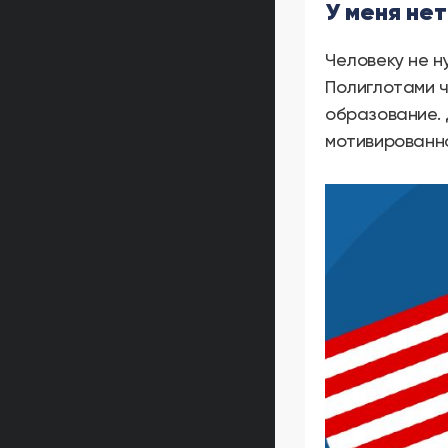
У меня не
Человеку не н
Полиглотами ч
образование. 
мотивированно