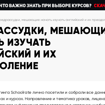
редрассудки, мешающие начать изучать английский и их преодо
АССУДКИ, МЕШАЮЩ
Ь ИЗУЧАТЬ
ЙСКИЙ И ИХ
ОЛЕНИЕ
инга Schoolrate лично посетили и собрали все дан
ах и курсах. Направление и тематика уроков, лиценз
другая информация представлена в карточке учебног