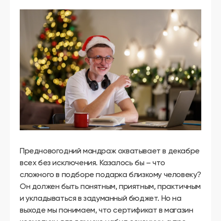
другой
язык
Ваш
город:
Москва
Выбрать
другой
Личный
кабинет
школы
Помочь
в
выборе?
Предновогодний мандраж охватывает в декабре
всех без исключения. Казалось бы – что
сложного в подборе подарка близкому человеку?
Он должен быть понятным, приятным, практичным
Добавить
школу
и укладываться в задуманный бюджет. Но на
выходе мы понимаем, что сертификат в магазин