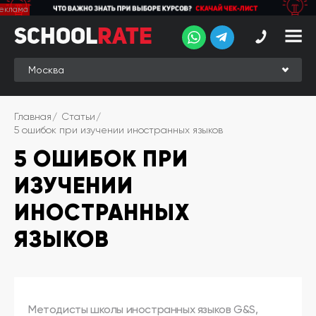
School
School
Rate
Rate
Рейтинг
Online-
Главная
Статьи
рейтинг
5 ошибок при изучении иностранных языков
5 ОШИБОК ПРИ
Отзывы
студентов
ИЗУЧЕНИИ
Обзоры
экспертов
ИНОСТРАННЫХ
Новые
ЯЗЫКОВ
группы
Ищу курс:
английского
Выбрать
Методисты школы иностранных языков G&S,