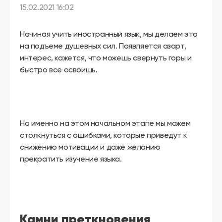
другой
15.02.2021 16:02
язык
Ваш
город:
Москва
Начиная учить иностранный язык, мы делаем это
Выбрать
на подъеме душевных сил. Появляется азарт,
другой
Личный
интерес, кажется, что можешь свернуть горы и
кабинет
быстро все освоишь.
школы
Но именно на этом начальном этапе мы можем
Помочь
столкнуться с ошибками, которые приведут к
в
выборе?
снижению мотивации и даже желанию
прекратить изучение языка.
Добавить
школу
Камни преткновения