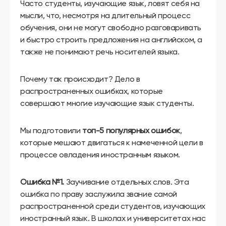
другой
Часто студенты, изучающие язык, ловят себя на
язык
мысли, что, несмотря на длительный процесс
Ваш
город:
обучения, они не могут свободно разговаривать
Москва
и быстро строить предложения на английском, а
Выбрать
также не понимают речь носителей языка.
другой
Личный
кабинет
школы
Почему так происходит? Дело в
распространенных ошибках, которые
совершают многие изучающие язык студенты.
Мы подготовили
топ-5 популярных ошибок
,
Помочь
в
которые мешают двигаться к намеченной цели в
выборе?
процессе овладения иностранным языком.
Ошибка №1.
Заучивание отдельных слов. Эта
Добавить
ошибка по праву заслужила звание самой
школу
распространенной среди студентов, изучающих
иностранный язык. В школах и университетах нас