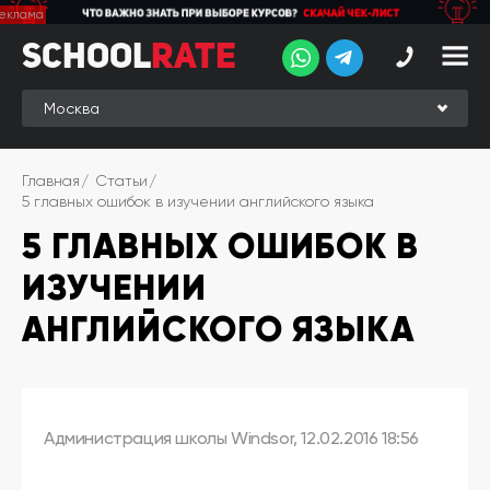
School
School
Rate
Rate
Рейтинг
Online-
Главная
Статьи
рейтинг
5 главных ошибок в изучении английского языка
5 ГЛАВНЫХ ОШИБОК В
Отзывы
студентов
ИЗУЧЕНИИ
Обзоры
экспертов
АНГЛИЙСКОГО ЯЗЫКА
Новые
группы
Ищу курс:
Администрация школы Windsor, 12.02.2016 18:56
английского
Выбрать