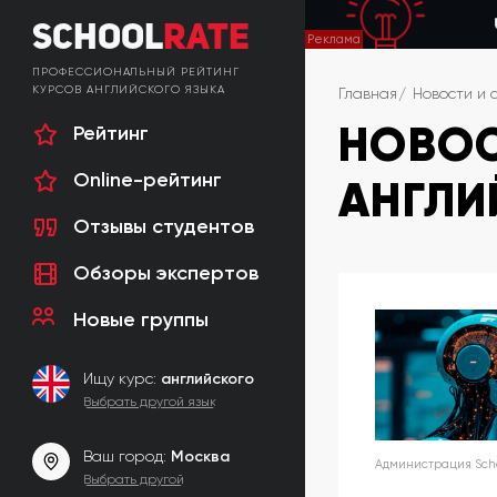
School
Rate
ПРОФЕССИОНАЛЬНЫЙ РЕЙТИНГ
КУРСОВ АНГЛИЙСКОГО ЯЗЫКА
Главная
Новости и 
НОВОС
Рейтинг
Online-рейтинг
АНГЛИ
Отзывы студентов
Обзоры экспертов
Новые группы
Ищу курс:
английского
Выбрать другой язык
Ваш город:
Москва
Администрация Schoo
Выбрать другой