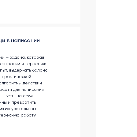
щи в написании
й
й — задача, которая
ентрации и терпения:
пыт, выдержать баланс
и практической
алгоритмы действий
осети для написания
ы взять на себя
ины и превратить
из изнурительного
тересную работу.