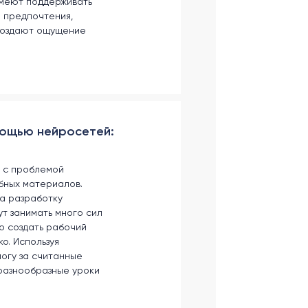
умеют поддерживать
и предпочтения,
создают ощущение
мощью нейросетей:
 с проблемой
бных материалов.
на разработку
ут занимать много сил
то создать рабочий
о. Используя
огу за считанные
 разнообразные уроки