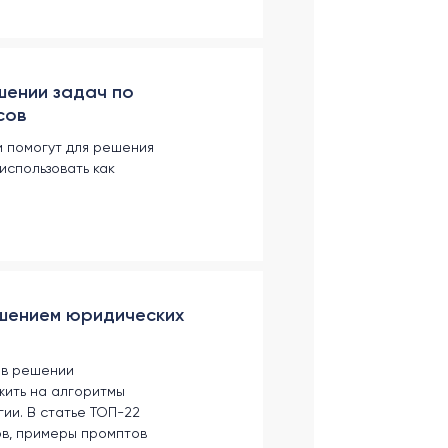
шении задач по
сов
и помогут для решения
использовать как
шением юридических
 в решении
жить на алгоритмы
гии. В статье ТОП-22
ов, примеры промптов