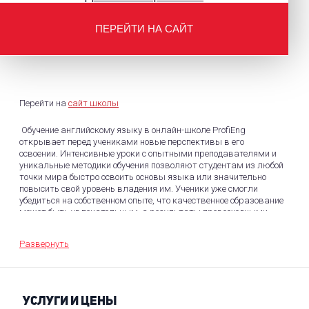
ПЕРЕЙТИ НА САЙТ
Перейти на
сайт школы
Обучение английскому языку в онлайн-школе ProfiEng
открывает перед учениками новые перспективы в его
освоении. Интенсивные уроки с опытными преподавателями и
уникальные методики обучения позволяют студентам из любой
точки мира быстро освоить основы языка или значительно
повысить свой уровень владения им. Ученики уже смогли
убедиться на собственном опыте, что качественное образование
может быть увлекательным, а результаты превосходными.
Школа идеально подходит для людей с активным образом
жизни, так как её гибкое расписание позволяет
Развернуть
подстраиваться под различные графики и обстоятельства.
Ученики могут самостоятельно выбирать занятия по своему
интересу, что способствует более эффективному обучению.
Кроме того, в школе доступны клубы английского, где можно
погружаться в языковую среду и общаться с
УСЛУГИ И ЦЕНЫ
единомышленниками. Независимо от возраста и уровня