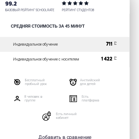
99.2
БАЗОВЫЙ РЕЙТИНГ SCHOOLRATE
РЕЙТИНГ СТУДЕНТОВ
СРЕДНЯЯ СТОИМОСТЬ ЗА 45 МИНУТ
P
711
Индивидуальное обучение
P
1 422
Индивидуальное обучение с носителем
Бесплатный
Английский
пробный урок
для детей
8 человек в
Есть
группе
платформа
Есть личный
кабинет
Добавить в сравнение