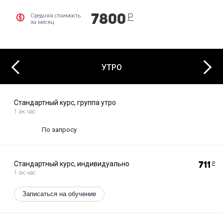
владения языком, ProfiEng подберет индивидуальные занятия,
соответствующие потребностям каждого ученика.
Р
Средняя стоимость
7800
за месяц
Next
Previous
УТРО
Стандартный курс, группа утро
1 ак.час
По запросу
Стандартный курс, индивидуально
711
Р
1 ак.час
Записаться на обучение