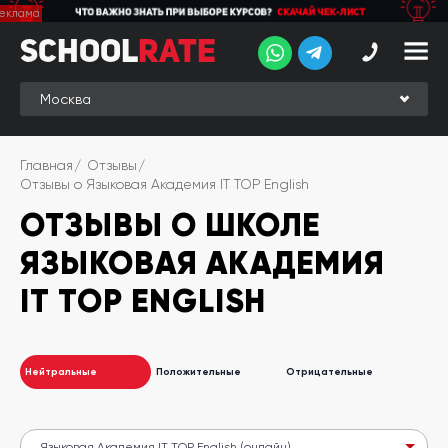
School
School
Rate
Rate
Рейтинг
Online-
Главная
Отзывы
рейтинг
Отзывы о Языковая Академия IT TOP English
ОТЗЫВЫ О ШКОЛЕ
Отзывы
студентов
ЯЗЫКОВАЯ АКАДЕМИЯ
Обзоры
экспертов
IT TOP ENGLISH
Новые
группы
Нейтральные
Положительные
Отрицательные
Ищу курс:
английского
Выбрать