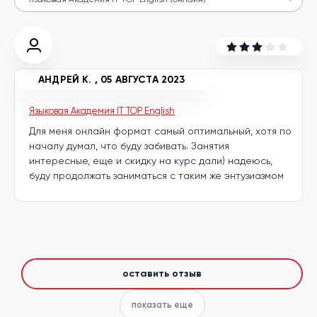
другой
язык
Ваш
город:
Москва
Выбрать
другой
АНДРЕЙ К.
,
05 АВГУСТА 2023
Личный
кабинет
школы
Языковая Академия IT TOP English
Для меня онлайн формат самый оптимальный, хотя по
началу думал, что буду забивать. Занятия
интересные, еще и скидку на курс дали) надеюсь,
буду продолжать заниматься с таким же энтузиазмом
Помочь
в
выборе?
Добавить
оставить отзыв
школу
показать еще