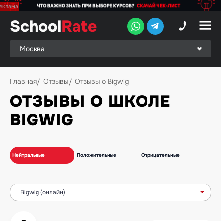
School
School
Rate
Rate
Рейтинг
Online-
Главная
Отзывы
Отзывы о Bigwig
рейтинг
ОТЗЫВЫ О ШКОЛЕ
Отзывы
BIGWIG
студентов
Обзоры
экспертов
Нейтральные
Положительные
Отрицательные
Новые
группы
Ищу курс:
английского
Выбрать