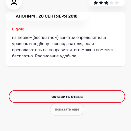
другой
язык
Ваш
город:
АНОНИМ
,
20 СЕНТЯБРЯ 2018
Москва
Выбрать
Bigwig
другой
Личный
на первом(бесплатном) занятии определят ваш
кабинет
школы
уровень и подберут преподавателя, если
преподаватель не понравится, его можно поменять
бесплатно. Расписание удобное
Помочь
в
выборе?
оставить отзыв
показать еще
Добавить
школу