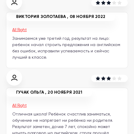
другой
язык
Ваш
город:
ВИКТОРИЯ ЗОЛОТАЕВА
,
08 НОЯБРЯ 2022
Москва
Выбрать
All Right
другой
Личный
Занимаемся уже третий год, результат на лицо:
кабинет
школы
ребенок начал строить предложения на английском
без ошибок, исправили успеваемость и сейчас
лучший в классе.
Помочь
в
выборе?
ГУЧАК ОЛЬГА
,
20 НОЯБРЯ 2021
All Right
Добавить
Отличная школа! Ребёнок счастлив заниматься,
школу
обучение не напрягает ни ребёнка ни родителя.
Результат заметен, дочке 7 лет, спокойно может
начать разговор на английском, страх прошёл,