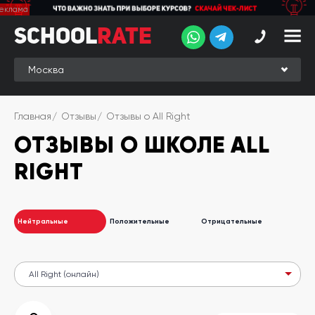
School
School
Rate
Rate
Рейтинг
Online-
Главная
Отзывы
Отзывы о All Right
рейтинг
ОТЗЫВЫ О ШКОЛЕ ALL
Отзывы
студентов
RIGHT
Обзоры
экспертов
Нейтральные
Положительные
Отрицательные
Новые
группы
Ищу курс:
английского
Выбрать